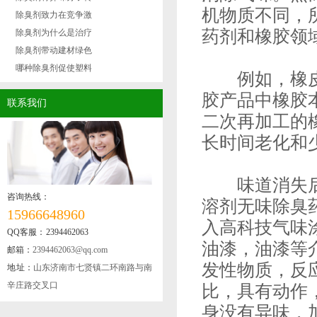
机物质不同，
除臭剂致力在竞争激
药剂和橡胶领
除臭剂为什么是治疗
除臭剂带动建材绿色
哪种除臭剂促使塑料
例如，橡皮遮
胶产品中橡胶
联系我们
二次再加工的
长时间老化和
味道消失后，
咨询热线：
溶剂无味除臭
15966648960
入高科技气味
QQ客服：2394462063
油漆，油漆等
邮箱：
2394462063@qq.com
发性物质，反
地址：
山东济南市七贤镇二环南路与南
辛庄路交叉口
比，具有动作
身没有异味，