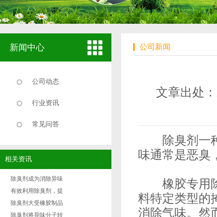
新闻中心
公司新闻
公司动态
文章出处：
行业资讯
常见问答
除臭剂
一
味通常是恶臭
相关资讯
除臭剂成为消除异味
橡胶专用除臭
有效利用除臭剂，提
料特定类型的
除臭剂大受橡胶制品
消除气味。然
除臭剂将异味分子转